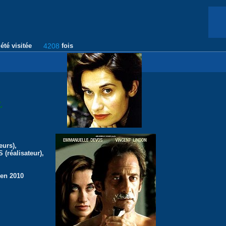
été visitée
4208
fois
L
urs),
(réalisateur),
 en 2010