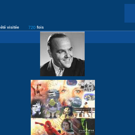
été visitée
720
fois