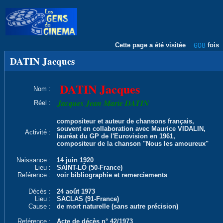
Cette page a été visitée
608
fois
DATIN Jacques
DATIN Jacques
Nom :
Jacques Jean Marie DATIN
Réel :
compositeur et auteur de chansons français,
souvent en collaboration avec Maurice VIDALIN,
Activité :
lauréat du GP de l'Eurovision en 1961,
compositeur de la chanson "Nous les amoureux"
Naissance :
14 juin 1920
Lieu :
SAINT-LÔ (50-France)
Reférence :
voir bibliographie et remerciements
Décès :
24 août 1973
Lieu :
SACLAS (91-France)
Cause :
de mort naturelle (sans autre précision)
Reférence :
Acte de décès n° 42/1973