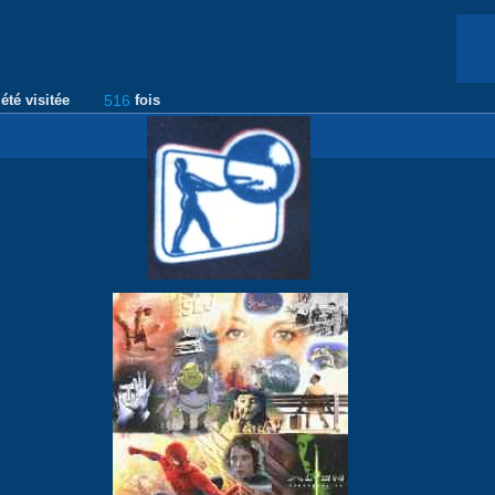
été visitée
516
fois