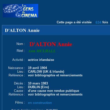
Cette page a été visitée
634
fois
D'ALTON Annie
D'ALTON Annie
Nom :
Ann MULHALL
Réel :
Activité :
actrice irlandaise
Naissance :
19 avril 1904
Lieu :
CARLOW (UK & lrlande)
Reférence :
voir bibliographie et remerciements
Décès :
10 mars 1983
Lieu :
DUBLIN (Eire)
Cause :
d'une cause non rendue publique
Reférence :
voir bibliographie et remerciements
Films :
en construction