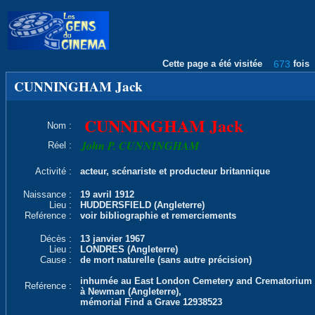
Cette page a été visitée
673
fois
CUNNINGHAM Jack
CUNNINGHAM Jack
Nom :
John P. CUNNINGHAM
Réel :
Activité :
acteur, scénariste et producteur britannique
Naissance :
19 avril 1912
Lieu :
HUDDERSFIELD (Angleterre)
Reférence :
voir bibliographie et remerciements
Décès :
13 janvier 1967
Lieu :
LONDRES (Angleterre)
Cause :
de mort naturelle (sans autre précision)
inhumée au East London Cemetery and Crematorium
Reférence :
à Newman (Angleterre),
mémorial Find a Grave 12938523