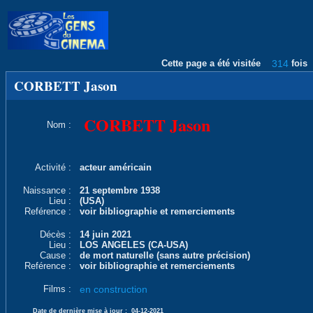
Cette page a été visitée
314
fois
CORBETT Jason
CORBETT Jason
Nom :
Activité :
acteur américain
Naissance :
21 septembre 1938
Lieu :
(USA)
Reférence :
voir bibliographie et remerciements
Décès :
14 juin 2021
Lieu :
LOS ANGELES (CA-USA)
Cause :
de mort naturelle (sans autre précision)
Reférence :
voir bibliographie et remerciements
Films :
en construction
Date de dernière mise à jour :
04-12-2021