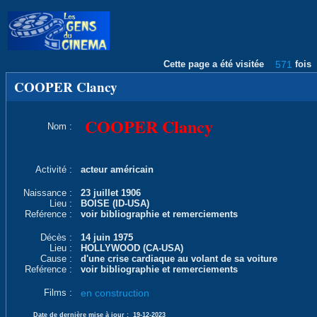
Cette page a été visitée
571
fois
COOPER Clancy
COOPER Clancy
Nom :
Activité :
acteur américain
Naissance :
23 juillet 1906
Lieu :
BOISE (ID-USA)
Reférence :
voir bibliographie et remerciements
Décès :
14 juin 1975
Lieu :
HOLLYWOOD (CA-USA)
Cause :
d'une crise cardiaque au volant de sa voiture
Reférence :
voir bibliographie et remerciements
Films :
en construction
Date de dernière mise à jour :
19-12-2023