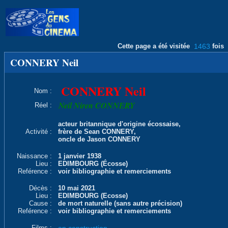
Cette page a été visitée
1463
fois
CONNERY Neil
CONNERY Neil
Nom :
Neil Niren CONNERY
Réel :
acteur britannique d'origine écossaise,
Activité :
frère de Sean CONNERY,
oncle de Jason CONNERY
Naissance :
1 janvier 1938
Lieu :
EDIMBOURG (Écosse)
Reférence :
voir bibliographie et remerciements
Décès :
10 mai 2021
Lieu :
EDIMBOURG (Ecosse)
Cause :
de mort naturelle (sans autre précision)
Reférence :
voir bibliographie et remerciements
Films :