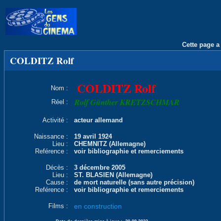
Cette page a 
COLDITZ Rolf
COLDITZ Rolf
Nom :
Rolf Günther KRETZSCHMAR
Réel :
Activité :
acteur allemand
Naissance :
19 avril 1924
Lieu :
CHEMNITZ (Allemagne)
Reférence :
voir bibliographie et remerciements
Décès :
3 décembre 2005
Lieu :
ST. BLASIEN (Allemagne)
Cause :
de mort naturelle (sans autre précision)
Reférence :
voir bibliographie et remerciements
Films :
en construction