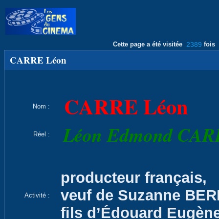
Cette page a été visitée
2389
fois
CARRE Léon
CARRE Léon
Nom :
Léon Edmond CAR
Réel :
producteur français,
veuf de Suzanne BERM
Activité :
fils d’Édouard Eugèn