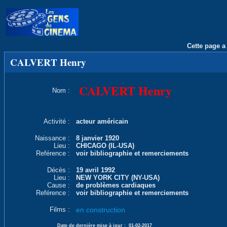
Cette page a 
CALVERT Henry
CALVERT Henry
Nom :
Activité :
acteur américain
Naissance :
8 janvier 1920
Lieu :
CHICAGO (IL-USA)
Reférence :
voir bibliographie et remerciements
Décès :
19 avril 1992
Lieu :
NEW YORK CITY (NY-USA)
Cause :
de problèmes cardiaques
Reférence :
voir bibliographie et remerciements
Films :
en construction
Date de dernière mise à jour :
01-02-2017