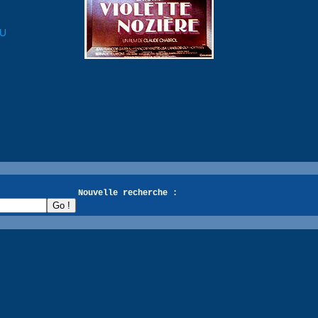
OU
recherche :