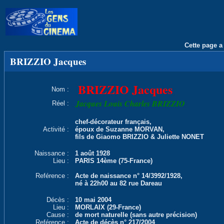
Cette page a 
BRIZZIO Jacques
BRIZZIO Jacques
Nom :
Jacques Louis Charles BRIZZIO
Réel :
chef-décorateur français,
Activité :
époux de Suzanne MORVAN,
fils de Giaomo BRIZZIO & Juliette NONET
Naissance :
1 août 1928
Lieu :
PARIS 14ème (75-France)
Reférence :
Acte de naissance n° 14/3992/1928,
né à 22h00 au 82 rue Dareau
Décès :
10 mai 2004
Lieu :
MORLAIX (29-France)
Cause :
de mort naturelle (sans autre précision)
Reférence :
Acte de décès n° 217/2004