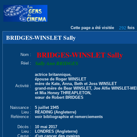
Cette page a été visitée
292
fois
BRIDGES-WINSLET Sally
BRIDGES-WINSLET Sally
Nom :
Sally Ann BRIDGES
Réel :
actrice britannique,
épouse de Roger WINSLET
mère de Kate, Anna, Beth et Joss WINSLET
Activité :
grand-mère de Bear WINSLET, Joe Alfie WINSLET-M
et Mia Honey THREAPLETON,
sœur de Robert BRIDGES
Naissance :
5 juillet 1945
Lieu :
READING (Angleterre)
Reférence :
voir bibliographie et remerciements
Décès :
10 mai 2017
Lieu :
LONDRES (Angleterre)
Cause :
d'un cancer des ovaires