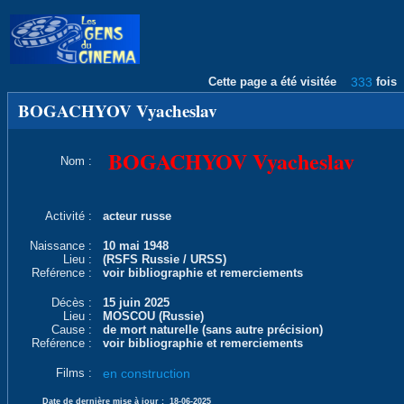
Cette page a été visitée
333
fois
BOGACHYOV Vyacheslav
BOGACHYOV Vyacheslav
Nom :
Activité :
acteur russe
Naissance :
10 mai 1948
Lieu :
(RSFS Russie / URSS)
Reférence :
voir bibliographie et remerciements
Décès :
15 juin 2025
Lieu :
MOSCOU (Russie)
Cause :
de mort naturelle (sans autre précision)
Reférence :
voir bibliographie et remerciements
Films :
en construction
Date de dernière mise à jour :
18-06-2025