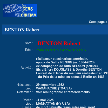
Cette page a 
BENTON Robert
BENTON Robert
Nom :
Robert DOUGLASS-BENTON
Réel :
réalisateur et scénariste américain,
époux de Sallie RENDIG (m. 1964-2023),
ex-compagnon de Ruth NELSON (actrice),
Activité :
fils d'Ellery DOUGLASS & Dorothy BENTON,
Lauréat de l'Oscar du meilleur réalisateur en 19
- du Prix de la mise en scène à Berlin en 1985
Naissance :
29 septembre 1932
Lieu :
WAXAHACHIE (TX-USA)
Reférence :
voir bibliographie et remerciements
Décès :
11 mai 2025
Lieu :
MANHATTAN (NY-USA)
Cause :
de mort naturelle (sans autre précision)