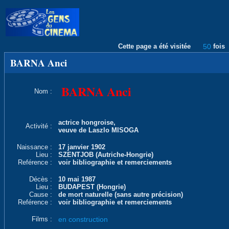
Cette page a été visitée
50
fois
BARNA Anci
BARNA Anci
Nom :
actrice hongroise,
Activité :
veuve de Laszlo MISOGA
Naissance :
17 janvier 1902
Lieu :
SZENTJOB (Autriche-Hongrie)
Reférence :
voir bibliographie et remerciements
Décès :
10 mai 1987
Lieu :
BUDAPEST (Hongrie)
Cause :
de mort naturelle (sans autre précision)
Reférence :
voir bibliographie et remerciements
Films :
en construction