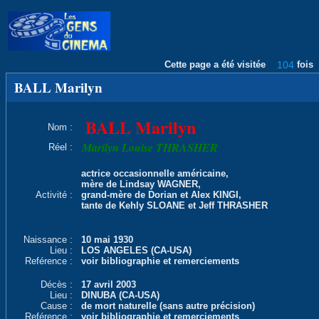
Cette page a été visitée
104
fois
BALL Marilyn
BALL Marilyn
Nom :
Marilyn Louise THRASHER
Réel :
actrice occasionnelle américaine,
mère de Lindsay WAGNER,
Activité :
grand-mère de Dorian et Alex KINGI,
tante de Kehly SLOANE et Jeff THRASHER
Naissance :
10 mai 1930
Lieu :
LOS ANGELES (CA-USA)
Reférence :
voir bibliographie et remerciements
Décès :
17 avril 2003
Lieu :
DINUBA (CA-USA)
Cause :
de mort naturelle (sans autre précision)
Reférence :
voir bibliographie et remerciements