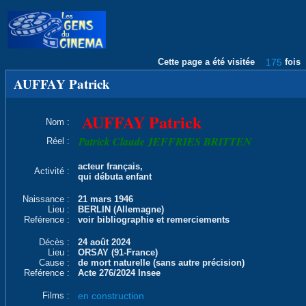
Cette page a été visitée
175
fois
AUFFAY Patrick
AUFFAY Patrick
Nom :
Patrick Claude JEFFRIES BRITTEN
Réel :
acteur français,
Activité :
qui débuta enfant
Naissance :
21 mars 1946
Lieu :
BERLIN (Allemagne)
Reférence :
voir bibliographie et remerciements
Décès :
24 août 2024
Lieu :
ORSAY (91-France)
Cause :
de mort naturelle (sans autre précision)
Reférence :
Acte 276/2024 Insee
Films :
en construction