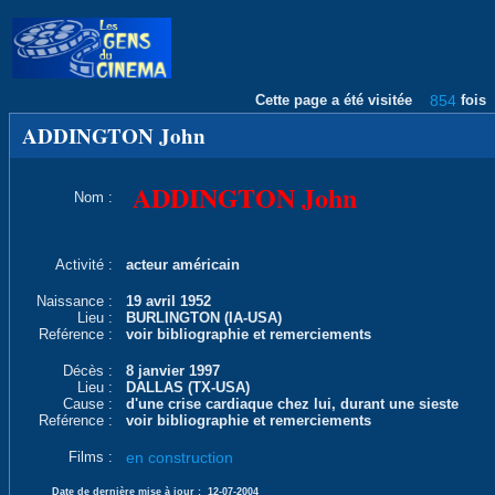
Cette page a été visitée
854
fois
ADDINGTON John
ADDINGTON John
Nom :
Activité :
acteur américain
Naissance :
19 avril 1952
Lieu :
BURLINGTON (IA-USA)
Reférence :
voir bibliographie et remerciements
Décès :
8 janvier 1997
Lieu :
DALLAS (TX-USA)
Cause :
d'une crise cardiaque chez lui, durant une sieste
Reférence :
voir bibliographie et remerciements
Films :
en construction
Date de dernière mise à jour :
12-07-2004