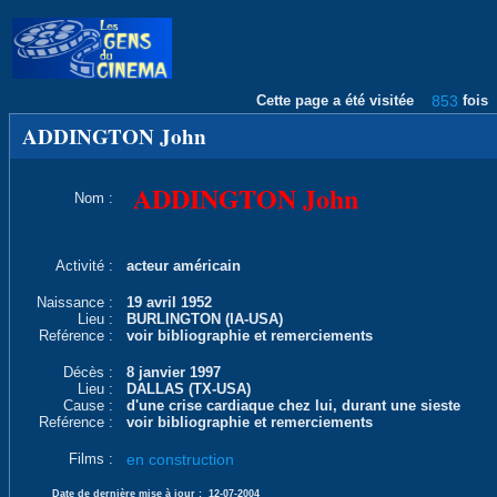
Cette page a été visitée
853
fois
ADDINGTON John
ADDINGTON John
Nom :
Activité :
acteur américain
Naissance :
19 avril 1952
Lieu :
BURLINGTON (IA-USA)
Reférence :
voir bibliographie et remerciements
Décès :
8 janvier 1997
Lieu :
DALLAS (TX-USA)
Cause :
d'une crise cardiaque chez lui, durant une sieste
Reférence :
voir bibliographie et remerciements
Films :
en construction
Date de dernière mise à jour :
12-07-2004