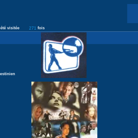
été visitée
271
fois
estinien