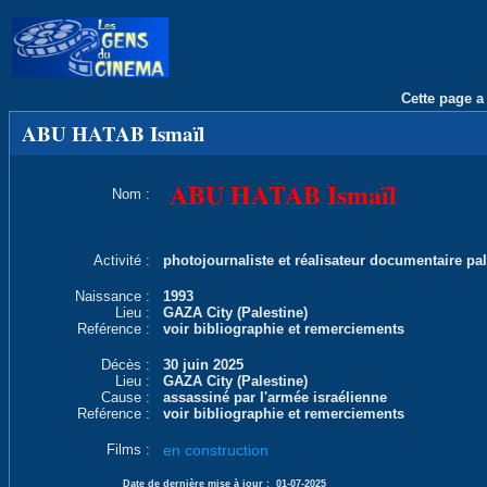
Cette page a 
ABU HATAB Ismaïl
ABU HATAB Ismaïl
Nom :
Activité :
photojournaliste et réalisateur documentaire pal
Naissance :
1993
Lieu :
GAZA City (Palestine)
Reférence :
voir bibliographie et remerciements
Décès :
30 juin 2025
Lieu :
GAZA City (Palestine)
Cause :
assassiné par l'armée israélienne
Reférence :
voir bibliographie et remerciements
Films :
en construction
Date de dernière mise à jour :
01-07-2025